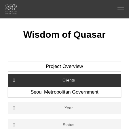
Skip
Men
to
main
content
Wisdom of Quasar
Project Overview
Clients
Seoul Metropolitan Government
Year
2022
Status