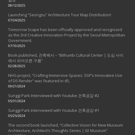
08/12/2025
Launching “Seongsu” Architecture Tour Map Distribution!
07/24/2025
Tomorrow Scape has been officially approved and recognized
as the 3rd Creative Innovation Project by the Seoul Metropolitan
Government.
07/10/2025
Book published, 건축백서 – “Bithumb Cultural Center | 도심 사이
에서 피어오른 구름”
02/28/2025
NHG project, “Crafting Immersive Spaces: SSP’s Innovative Use
of D5 Render” was featured in d5,
09/21/2024
Sunggi Park Interviewed with Youtube 건축공감 #2
05/31/2024
Sunggi Park Interviewed with Youtube 건축공감 #1
05/25/2024
The second book launched, “Collective Vision for New Museum
Architecture, Architect’s Thoughts Series | 02 Museum”