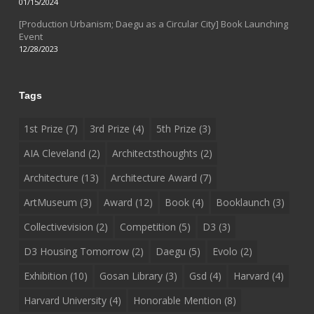
01/15/2024
[Production Urbanism; Daegu as a Circular City] Book Launching
Event
12/28/2023
Tags
1st Prize
(7)
3rd Prize
(4)
5th Prize
(3)
AIA Cleveland
(2)
Architectsthoughts
(2)
Architecture
(13)
Architecture Award
(7)
ArtMuseum
(3)
Award
(12)
Book
(4)
Booklaunch
(3)
Collectivevision
(2)
Competition
(5)
D3
(3)
D3 Housing Tomorrow
(2)
Daegu
(5)
Evolo
(2)
Exhibition
(10)
Gosan Library
(3)
Gsd
(4)
Harvard
(4)
Harvard University
(4)
Honorable Mention
(8)