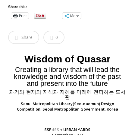
Share this:
Print
More
Share
0
Wisdom of Quasar
Creating a library that will lead the
knowledge and wisdom of the past
and present into the future
과거와 현재의 지식과 지혜를 미래에 전파하는 도서
관
Seoul Metropolitan Library(Seo-daemun) Design
Competition, Seoul Metropolitan Government, Korea
SSP
dSS
+ URBAN YARDS
September, 2022