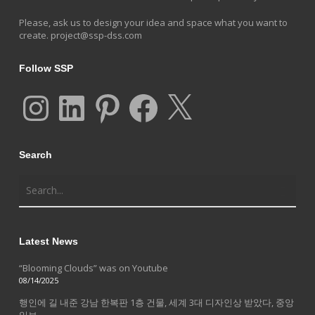
Please, ask us to design your idea and space what you want to
create.
project@ssp-dss.com
Follow SSP
Instagram
LinkedIn
Pinterest
Facebook
X
Search
Latest News
“Blooming Clouds” was on Youtube
08/14/2025
행인에 길 내준 강남 한복판 1층 건물, 세계 3대 디자인상 받았다, 중앙
일보