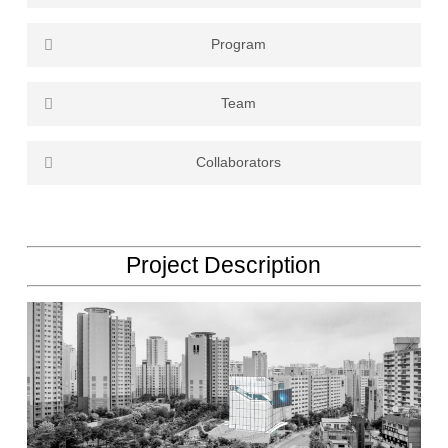
International Competition
Program
Library
Team
Dayoon Oh Donghyun Kim Taerim Kim
Jaehyun Jung
Collaborators
Urbanyards (Landscape)
Project Description